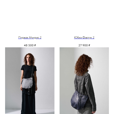
Пиджак Мундир 2
Юбка Фартук 2
48 500
₽
27 900
₽