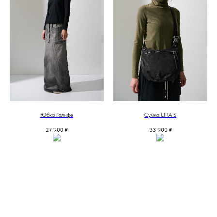
Юбка Галифе
Сумка LIRA S
27 900
₽
33 900
₽