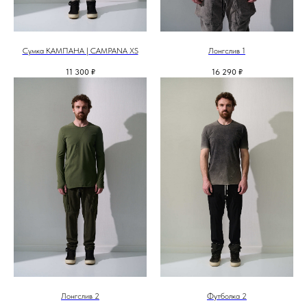
Сумка КАМПАНА | CAMPANA XS
Лонгслив 1
11 300
₽
16 290
₽
Лонгслив 2
Футболка 2