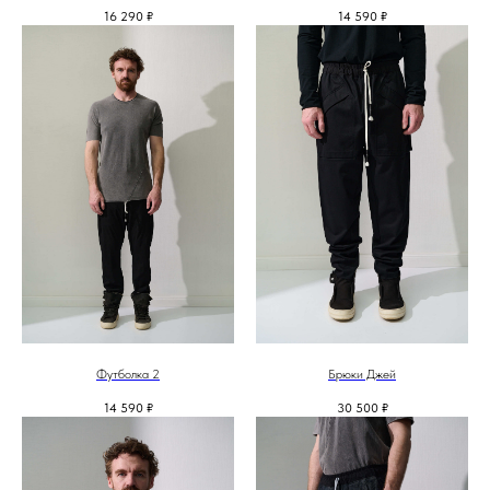
16 290
₽
14 590
₽
Футболка 2
Брюки Джей
14 590
₽
30 500
₽