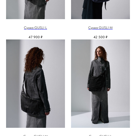
Сумка GUSLI L
Сумка GUSLI М
47 900
₽
42 500
₽