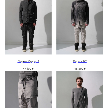
Пиджак Мундир 1
Пиджак БС
47 100
₽
48 500
₽