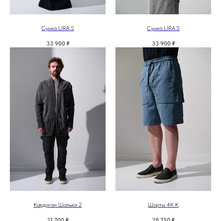
Сумка LIRA S
Сумка LIRA S
33 900
₽
33 900
₽
Кардиган Шалька 2
Шорты 4К К
21 700
₽
28 750
₽