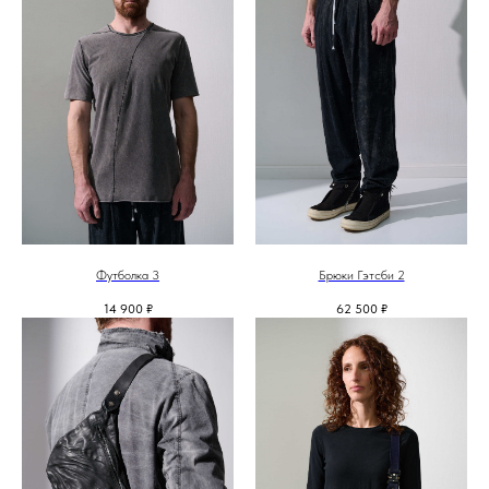
Футболка 3
Брюки Гэтсби 2
14 900
₽
62 500
₽