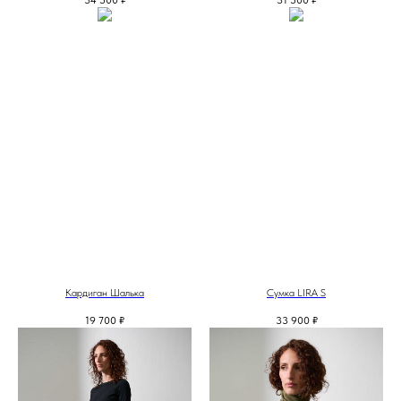
34 500
₽
31 500
₽
Кардиган Шалька
Сумка LIRA S
19 700
₽
33 900
₽