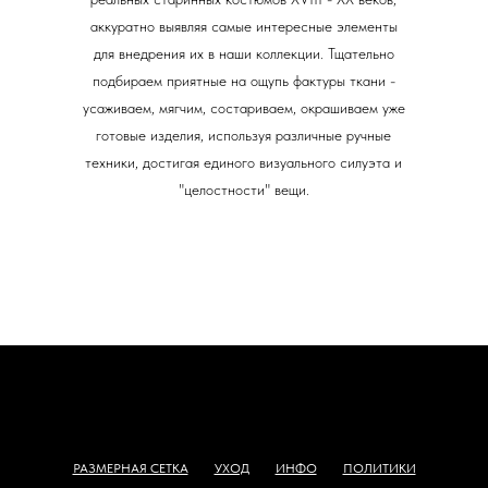
аккуратно выявляя самые интересные элементы
для внедрения их в наши коллекции. Тщательно
подбираем приятные на ощупь фактуры ткани -
усаживаем, мягчим, состариваем, окрашиваем уже
готовые изделия, используя различные ручные
техники, достигая единого визуального силуэта и
"целостности" вещи.
РАЗМЕРНАЯ СЕТКА
УХОД
ИНФО
ПОЛИТИКИ