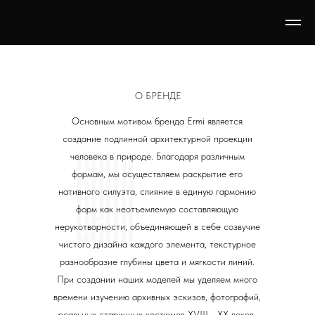
О БРЕНДЕ
Основным мотивом бренда Ermi является
создание подлинной архитектурной проекции
человека в природе. Благодаря различным
формам, мы осуществляем раскрытие его
нативного силуэта, слияние в единую гармонию
форм как неотъемлемую составляющую
нерукотворности, объединяющей в себе созвучие
чистого дизайна каждого элемента, текстурное
разнообразие глубины цвета и мягкости линий.
При создании наших моделей мы уделяем много
времени изучению архивных эскизов, фотографий,
реальных старинных костюмов XVIII - XX веков,