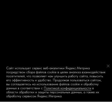
Сайт использует сервис веб-аналитики Яндекс.Метрика
посредством сбора файлов cookie в целях анализа взаимодействия
посетителей, что позволяет нам улучшить работу сайта, повысить
его эффективность и удобство. Продолжая пользоваться сайтом,
вы соглашаетесь на использование файлов cookie и обработку
данных в соответствии с
Политикой конфиденциальности
в
области обработки и защиты персональных данных, а также их
обработку сервисом Яндекс.Метрика.