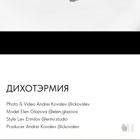
ДИХОТЭРМИЯ
Photo & Video Andrei Kovalev @ckovalev
Model Elen Glazova @elen.glazova
Style Lev Ermilov @ermi.studio
Producer Andrei Kovalev @ckovalev