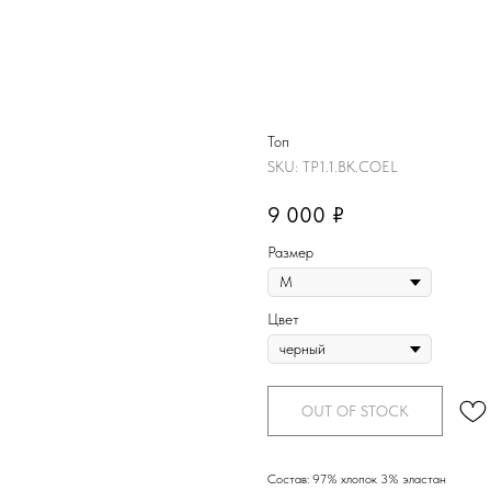
Топ
SKU:
TP1.1.BK.COEL
9 000
₽
Размер
Цвет
OUT OF STOCK
Состав: 97% хлопок 3% эластан