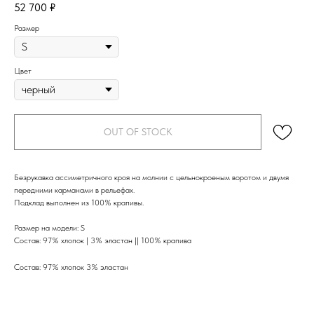
52 700
₽
Размер
Цвет
OUT OF STOCK
Безрукавка ассиметричного кроя на молнии с цельнокроеным воротом и двумя
передними карманами в рельефах.
Подклад выполнен из 100% крапивы.
Размер на модели: S
Состав: 97% хлопок | 3% эластан || 100% крапива
Состав: 97% хлопок 3% эластан