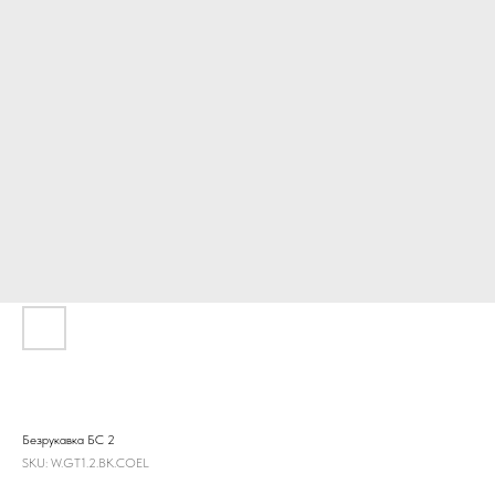
Безрукавка БС 2
SKU:
W.GT1.2.BK.COEL