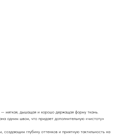
н — мягкая, дышащая и хорошо держащая форму ткань.
рана одним швом, что придает дополнительную «чистоту»
м, создающим глубину оттенков и приятную тактильность на