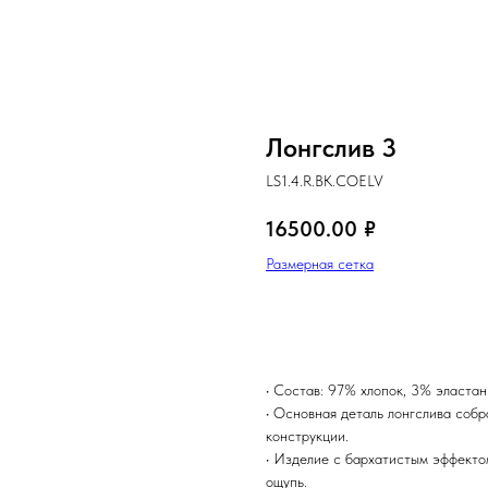
Лонгслив 3
LS1.4.R.BK.COELV
16500.00
₽
Размерная сетка
В КОРЗИНУ
•⁠ Состав: 97% хлопок, 3% эласта
•⁠ Основная деталь лонгслива соб
конструкции.
• Изделие с бархатистым эффекто
ощупь.