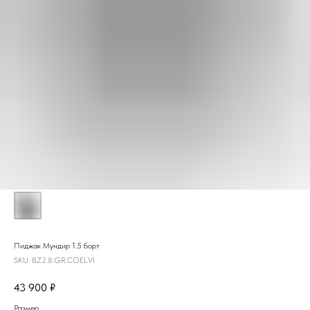
Пиджак Мундир 1.5 борт
SKU:
BZ2.8.GR.COELVI
43 900
₽
Размер