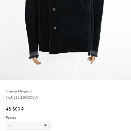
Пиджак Мундир 2
SKU:
BZ2.2.BK.COELV
48 500
₽
Размер