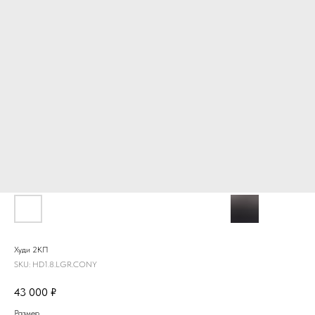
Худи 2КП
SKU:
HD1.8.LGR.CONY
43 000
₽
Размер